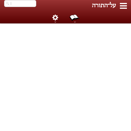
הכנס
על־התורה
go
מילות
חיפוש
או
מסכת
והלכה